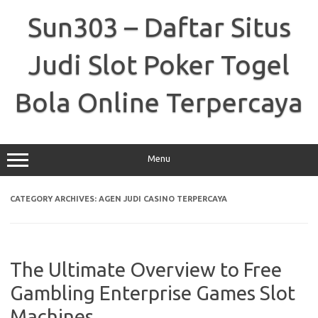
Skip
to
Sun303 – Daftar Situs
content
Judi Slot Poker Togel
Bola Online Terpercaya
Menu
CATEGORY ARCHIVES:
AGEN JUDI CASINO TERPERCAYA
The Ultimate Overview to Free
Gambling Enterprise Games Slot
Machines