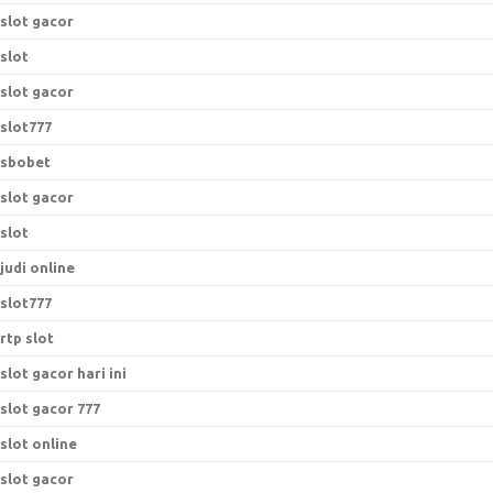
slot gacor
slot
slot gacor
slot777
sbobet
slot gacor
slot
judi online
slot777
rtp slot
slot gacor hari ini
slot gacor 777
slot online
slot gacor