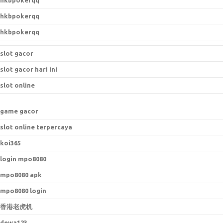
hkbpokerqq
hkbpokerqq
hkbpokerqq
slot gacor
slot gacor hari ini
slot online
game gacor
slot online terpercaya
koi365
login mpo8080
mpo8080 apk
mpo8080 login
香港老虎机
dewa123