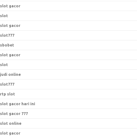
slot gacor
slot
slot gacor
slot777
sbobet
slot gacor
slot
judi online
slot777
rtp slot
slot gacor hari ini
slot gacor 777
slot online
slot gacor