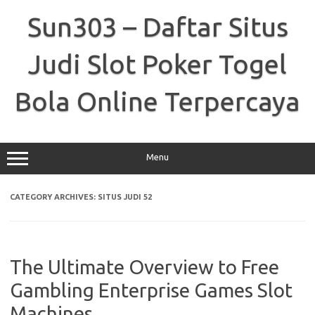
Skip
to
Sun303 – Daftar Situs
content
Judi Slot Poker Togel
Bola Online Terpercaya
Menu
CATEGORY ARCHIVES:
SITUS JUDI 52
The Ultimate Overview to Free
Gambling Enterprise Games Slot
Machines