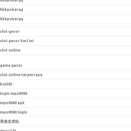
hkbpokerqq
hkbpokerqq
hkbpokerqq
slot gacor
slot gacor hari ini
slot online
game gacor
slot online terpercaya
koi365
login mpo8080
mpo8080 apk
mpo8080 login
香港老虎机
dewa123