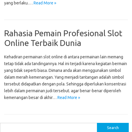
yang berlaku.…
Read More »
Rahasia Pemain Profesional Slot
Online Terbaik Dunia
Kehadiran permainan slot online di antara permainan lain memang
tetap tidak ada tandingannya. Hal ini terjadi karena kegiatan bermain
yang tidak seperti biasa. Dimana anda akan menggunakan simbol
dalam meraih kemenangan. Yang menjadi tantangan adalah simbol
tersebut didapatkan dengan pola. Sehingga diperlukan konsentrasi
lebih dalam permainan judi tersebut. agar benar-benar diperoleh
kemenangan besar di akhir…
Read More »
S