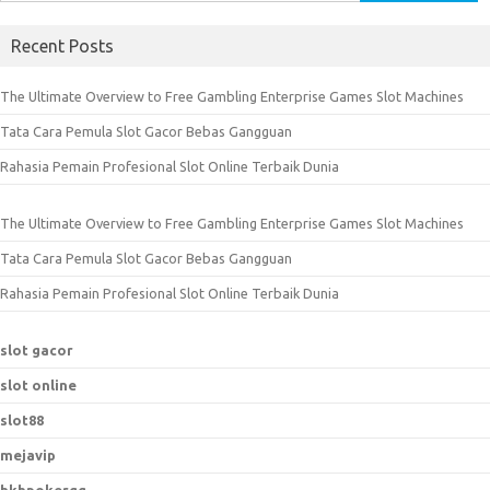
e
a
Recent Posts
r
c
The Ultimate Overview to Free Gambling Enterprise Games Slot Machines
h
Tata Cara Pemula Slot Gacor Bebas Gangguan
f
o
Rahasia Pemain Profesional Slot Online Terbaik Dunia
r
:
The Ultimate Overview to Free Gambling Enterprise Games Slot Machines
Tata Cara Pemula Slot Gacor Bebas Gangguan
Rahasia Pemain Profesional Slot Online Terbaik Dunia
slot gacor
slot online
slot88
mejavip