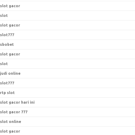
slot gacor
slot
slot gacor
slot777
sbobet
slot gacor
slot
judi online
slot777
rtp slot
slot gacor hari ini
slot gacor 777
slot online
slot gacor