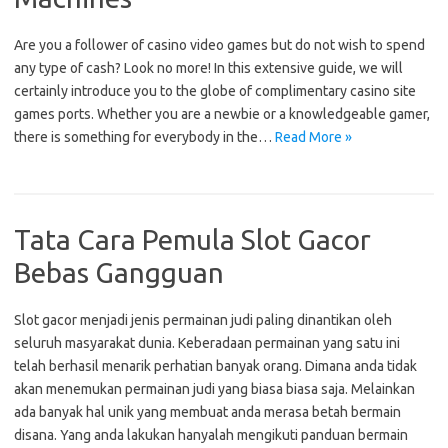
Are you a follower of casino video games but do not wish to spend
any type of cash? Look no more! In this extensive guide, we will
certainly introduce you to the globe of complimentary casino site
games ports. Whether you are a newbie or a knowledgeable gamer,
there is something for everybody in the…
Read More »
Tata Cara Pemula Slot Gacor
Bebas Gangguan
Slot gacor menjadi jenis permainan judi paling dinantikan oleh
seluruh masyarakat dunia. Keberadaan permainan yang satu ini
telah berhasil menarik perhatian banyak orang. Dimana anda tidak
akan menemukan permainan judi yang biasa biasa saja. Melainkan
ada banyak hal unik yang membuat anda merasa betah bermain
disana. Yang anda lakukan hanyalah mengikuti panduan bermain