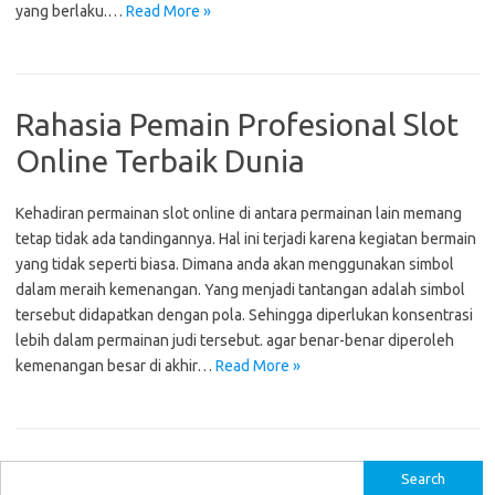
yang berlaku.…
Read More »
Rahasia Pemain Profesional Slot
Online Terbaik Dunia
Kehadiran permainan slot online di antara permainan lain memang
tetap tidak ada tandingannya. Hal ini terjadi karena kegiatan bermain
yang tidak seperti biasa. Dimana anda akan menggunakan simbol
dalam meraih kemenangan. Yang menjadi tantangan adalah simbol
tersebut didapatkan dengan pola. Sehingga diperlukan konsentrasi
lebih dalam permainan judi tersebut. agar benar-benar diperoleh
kemenangan besar di akhir…
Read More »
S