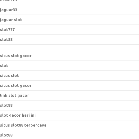
jaguar33
jaguar slot
slot777
slot88
situs slot gacor
slot
situs slot
situs slot gacor
link slot gacor
slot88
slot gacor hari ini
situs slot88 terpercaya
slot88