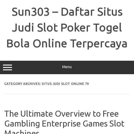
Skip
to
Sun303 – Daftar Situs
content
Judi Slot Poker Togel
Bola Online Terpercaya
Menu
CATEGORY ARCHIVES:
SITUS JUDI SLOT ONLINE 79
The Ultimate Overview to Free
Gambling Enterprise Games Slot
Machines