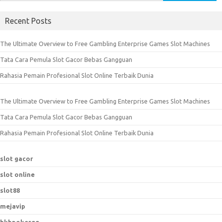
e
a
Recent Posts
r
c
The Ultimate Overview to Free Gambling Enterprise Games Slot Machines
h
Tata Cara Pemula Slot Gacor Bebas Gangguan
f
o
Rahasia Pemain Profesional Slot Online Terbaik Dunia
r
:
The Ultimate Overview to Free Gambling Enterprise Games Slot Machines
Tata Cara Pemula Slot Gacor Bebas Gangguan
Rahasia Pemain Profesional Slot Online Terbaik Dunia
slot gacor
slot online
slot88
mejavip