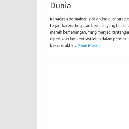
Dunia
Kehadiran permainan slot online di antara pe
terjadi karena kegiatan bermain yang tidak
meraih kemenangan. Yang menjadi tantangan
diperlukan konsentrasi lebih dalam permain
besar di akhir…
Read More »