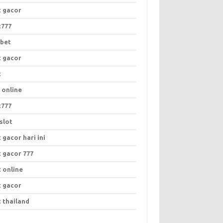
t gacor
t777
bet
t gacor
t
i online
t777
 slot
t gacor hari ini
t gacor 777
t online
t gacor
t thailand