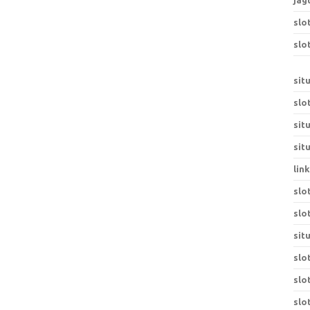
jag
slo
slo
sit
slo
sit
sit
lin
slo
slo
sit
slo
slo
slo