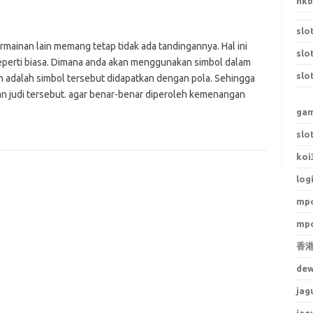
hk
slo
rmainan lain memang tetap tidak ada tandingannya. Hal ini
slo
 seperti biasa. Dimana anda akan menggunakan simbol dalam
slo
 adalah simbol tersebut didapatkan dengan pola. Sehingga
an judi tersebut. agar benar-benar diperoleh kemenangan
gam
slo
koi
log
mpo
mpo
香
dew
jag