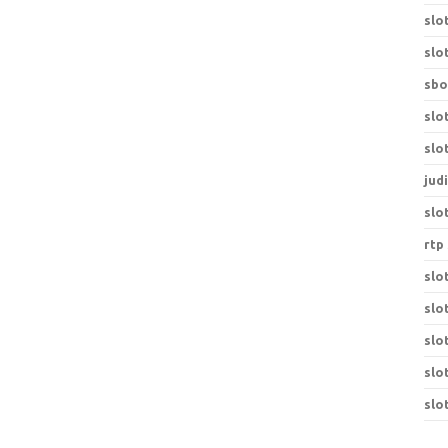
slo
slo
sbo
slo
slo
jud
slo
rtp
slo
slo
slo
slo
slo