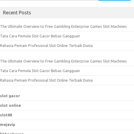
e
a
Recent Posts
r
c
The Ultimate Overview to Free Gambling Enterprise Games Slot Machines
h
Tata Cara Pemula Slot Gacor Bebas Gangguan
f
o
Rahasia Pemain Profesional Slot Online Terbaik Dunia
r
:
The Ultimate Overview to Free Gambling Enterprise Games Slot Machines
Tata Cara Pemula Slot Gacor Bebas Gangguan
Rahasia Pemain Profesional Slot Online Terbaik Dunia
slot gacor
slot online
slot88
mejavip