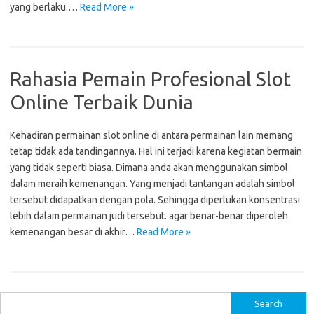
yang berlaku.…
Read More »
Rahasia Pemain Profesional Slot
Online Terbaik Dunia
Kehadiran permainan slot online di antara permainan lain memang
tetap tidak ada tandingannya. Hal ini terjadi karena kegiatan bermain
yang tidak seperti biasa. Dimana anda akan menggunakan simbol
dalam meraih kemenangan. Yang menjadi tantangan adalah simbol
tersebut didapatkan dengan pola. Sehingga diperlukan konsentrasi
lebih dalam permainan judi tersebut. agar benar-benar diperoleh
kemenangan besar di akhir…
Read More »
S