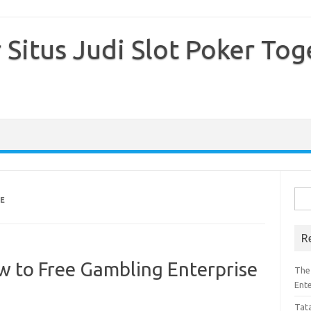
 Situs Judi Slot Poker Tog
Sea
NE
for:
R
w to Free Gambling Enterprise
The
Ent
Tat