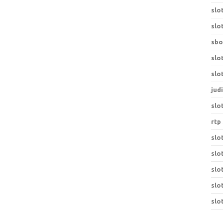
slo
slo
sbo
slo
slo
jud
slo
rtp
slo
slo
slo
slo
slo