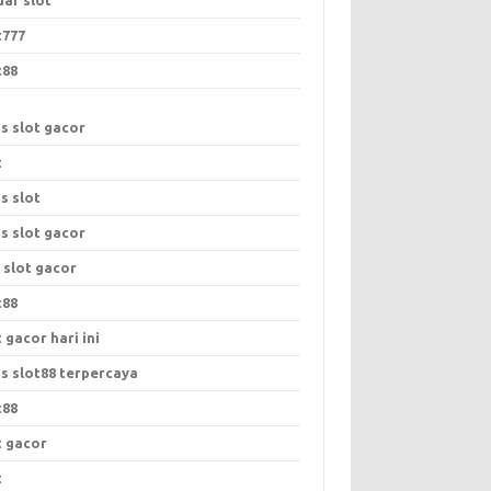
uar slot
t777
t88
us slot gacor
t
us slot
us slot gacor
k slot gacor
t88
t gacor hari ini
us slot88 terpercaya
t88
t gacor
t