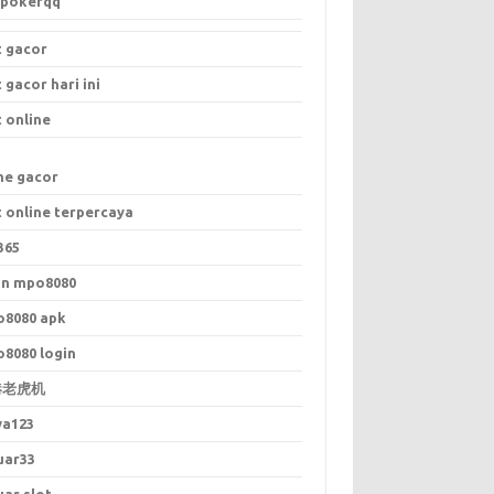
bpokerqq
t gacor
t gacor hari ini
t online
e gacor
t online terpercaya
365
in mpo8080
8080 apk
8080 login
港老虎机
a123
uar33