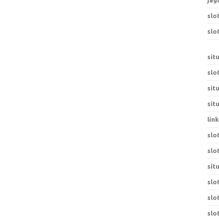
jag
slo
slo
sit
slo
sit
sit
lin
slo
slo
sit
slo
slo
slo