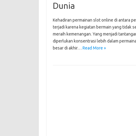
Dunia
Kehadiran permainan slot online di antara pe
terjadi karena kegiatan bermain yang tidak
meraih kemenangan. Yang menjadi tantangan
diperlukan konsentrasi lebih dalam permain
besar di akhir…
Read More »