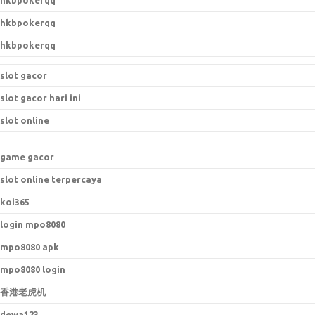
hkbpokerqq
hkbpokerqq
hkbpokerqq
slot gacor
slot gacor hari ini
slot online
game gacor
slot online terpercaya
koi365
login mpo8080
mpo8080 apk
mpo8080 login
香港老虎机
dewa123