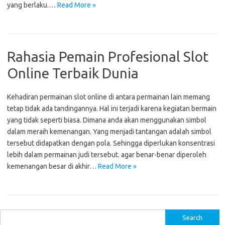
yang berlaku.…
Read More »
Rahasia Pemain Profesional Slot
Online Terbaik Dunia
Kehadiran permainan slot online di antara permainan lain memang
tetap tidak ada tandingannya. Hal ini terjadi karena kegiatan bermain
yang tidak seperti biasa. Dimana anda akan menggunakan simbol
dalam meraih kemenangan. Yang menjadi tantangan adalah simbol
tersebut didapatkan dengan pola. Sehingga diperlukan konsentrasi
lebih dalam permainan judi tersebut. agar benar-benar diperoleh
kemenangan besar di akhir…
Read More »
S