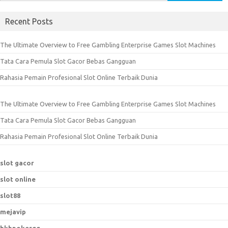
e
a
Recent Posts
r
c
The Ultimate Overview to Free Gambling Enterprise Games Slot Machines
h
Tata Cara Pemula Slot Gacor Bebas Gangguan
f
o
Rahasia Pemain Profesional Slot Online Terbaik Dunia
r
:
The Ultimate Overview to Free Gambling Enterprise Games Slot Machines
Tata Cara Pemula Slot Gacor Bebas Gangguan
Rahasia Pemain Profesional Slot Online Terbaik Dunia
slot gacor
slot online
slot88
mejavip