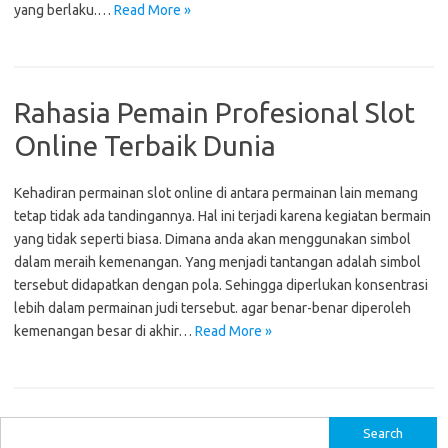
yang berlaku.…
Read More »
Rahasia Pemain Profesional Slot
Online Terbaik Dunia
Kehadiran permainan slot online di antara permainan lain memang
tetap tidak ada tandingannya. Hal ini terjadi karena kegiatan bermain
yang tidak seperti biasa. Dimana anda akan menggunakan simbol
dalam meraih kemenangan. Yang menjadi tantangan adalah simbol
tersebut didapatkan dengan pola. Sehingga diperlukan konsentrasi
lebih dalam permainan judi tersebut. agar benar-benar diperoleh
kemenangan besar di akhir…
Read More »
S