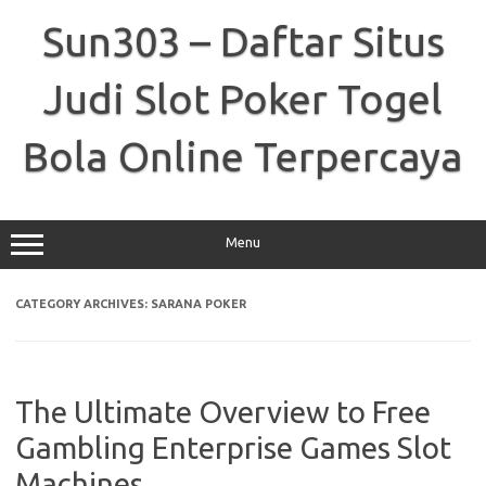
Skip
to
Sun303 – Daftar Situs
content
Judi Slot Poker Togel
Bola Online Terpercaya
Menu
CATEGORY ARCHIVES:
SARANA POKER
The Ultimate Overview to Free
Gambling Enterprise Games Slot
Machines