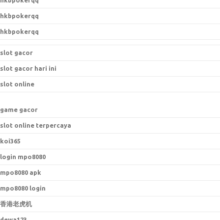
hkbpokerqq
hkbpokerqq
hkbpokerqq
slot gacor
slot gacor hari ini
slot online
game gacor
slot online terpercaya
koi365
login mpo8080
mpo8080 apk
mpo8080 login
香港老虎机
dewa123