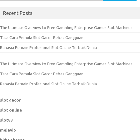
e
a
Recent Posts
r
c
The Ultimate Overview to Free Gambling Enterprise Games Slot Machines
h
Tata Cara Pemula Slot Gacor Bebas Gangguan
f
o
Rahasia Pemain Profesional Slot Online Terbaik Dunia
r
:
The Ultimate Overview to Free Gambling Enterprise Games Slot Machines
Tata Cara Pemula Slot Gacor Bebas Gangguan
Rahasia Pemain Profesional Slot Online Terbaik Dunia
slot gacor
slot online
slot88
mejavip