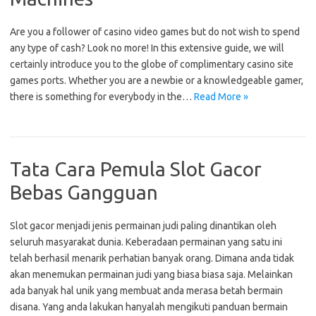
Are you a follower of casino video games but do not wish to spend
any type of cash? Look no more! In this extensive guide, we will
certainly introduce you to the globe of complimentary casino site
games ports. Whether you are a newbie or a knowledgeable gamer,
there is something for everybody in the…
Read More »
Tata Cara Pemula Slot Gacor
Bebas Gangguan
Slot gacor menjadi jenis permainan judi paling dinantikan oleh
seluruh masyarakat dunia. Keberadaan permainan yang satu ini
telah berhasil menarik perhatian banyak orang. Dimana anda tidak
akan menemukan permainan judi yang biasa biasa saja. Melainkan
ada banyak hal unik yang membuat anda merasa betah bermain
disana. Yang anda lakukan hanyalah mengikuti panduan bermain