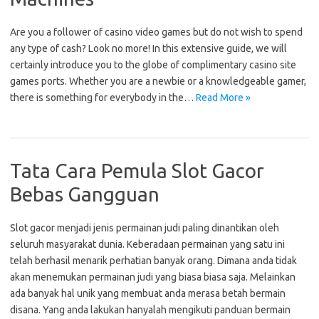
Are you a follower of casino video games but do not wish to spend
any type of cash? Look no more! In this extensive guide, we will
certainly introduce you to the globe of complimentary casino site
games ports. Whether you are a newbie or a knowledgeable gamer,
there is something for everybody in the…
Read More »
Tata Cara Pemula Slot Gacor
Bebas Gangguan
Slot gacor menjadi jenis permainan judi paling dinantikan oleh
seluruh masyarakat dunia. Keberadaan permainan yang satu ini
telah berhasil menarik perhatian banyak orang. Dimana anda tidak
akan menemukan permainan judi yang biasa biasa saja. Melainkan
ada banyak hal unik yang membuat anda merasa betah bermain
disana. Yang anda lakukan hanyalah mengikuti panduan bermain