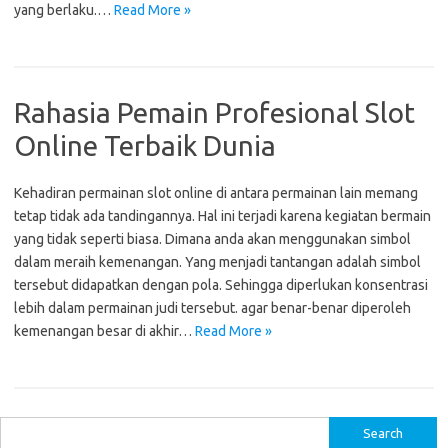
yang berlaku.…
Read More »
Rahasia Pemain Profesional Slot
Online Terbaik Dunia
Kehadiran permainan slot online di antara permainan lain memang
tetap tidak ada tandingannya. Hal ini terjadi karena kegiatan bermain
yang tidak seperti biasa. Dimana anda akan menggunakan simbol
dalam meraih kemenangan. Yang menjadi tantangan adalah simbol
tersebut didapatkan dengan pola. Sehingga diperlukan konsentrasi
lebih dalam permainan judi tersebut. agar benar-benar diperoleh
kemenangan besar di akhir…
Read More »
S