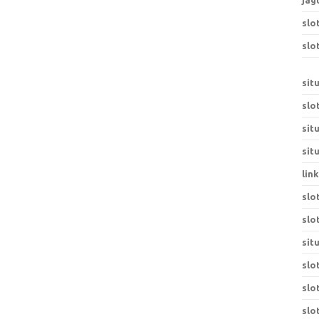
jag
slo
slo
sit
slo
sit
sit
lin
slo
slo
sit
slo
slo
slo