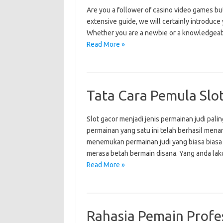
Are you a follower of casino video games but
extensive guide, we will certainly introduce
Whether you are a newbie or a knowledgeabl
Read More »
Tata Cara Pemula Slo
Slot gacor menjadi jenis permainan judi pal
permainan yang satu ini telah berhasil mena
menemukan permainan judi yang biasa biasa 
merasa betah bermain disana. Yang anda la
Read More »
Rahasia Pemain Profes