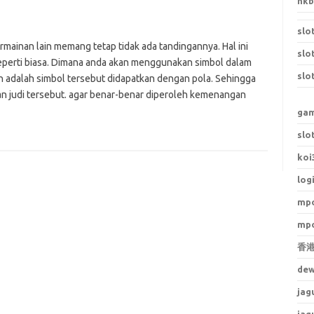
hk
slo
rmainan lain memang tetap tidak ada tandingannya. Hal ini
slo
 seperti biasa. Dimana anda akan menggunakan simbol dalam
slo
 adalah simbol tersebut didapatkan dengan pola. Sehingga
an judi tersebut. agar benar-benar diperoleh kemenangan
gam
slo
koi
log
mpo
mpo
香
dew
jag