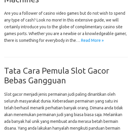
Are you a follower of casino video games but do not wish to spend
any type of cash? Look no more! In this extensive guide, we will
certainly introduce you to the globe of complimentary casino site
games ports. Whether you are a newbie or a knowledgeable gamer,
there is something for everybody in the…
Read More »
Tata Cara Pemula Slot Gacor
Bebas Gangguan
Slot gacor menjadi jenis permainan judi paling dinantikan oleh
seluruh masyarakat dunia. Keberadaan permainan yang satu ini
telah berhasil menarik perhatian banyak orang. Dimana anda tidak
akan menemukan permainan judi yang biasa biasa saja. Melainkan
ada banyak hal unik yang membuat anda merasa betah bermain
disana. Yang anda lakukan hanyalah mengikuti panduan bermain