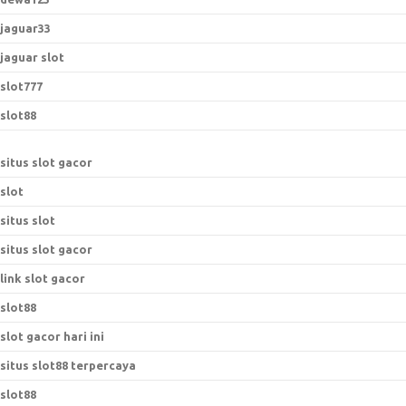
jaguar33
jaguar slot
slot777
slot88
situs slot gacor
slot
situs slot
situs slot gacor
link slot gacor
slot88
slot gacor hari ini
situs slot88 terpercaya
slot88