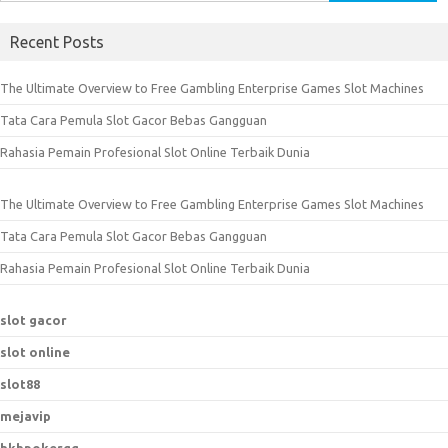
e
a
Recent Posts
r
c
The Ultimate Overview to Free Gambling Enterprise Games Slot Machines
h
Tata Cara Pemula Slot Gacor Bebas Gangguan
f
o
Rahasia Pemain Profesional Slot Online Terbaik Dunia
r
:
The Ultimate Overview to Free Gambling Enterprise Games Slot Machines
Tata Cara Pemula Slot Gacor Bebas Gangguan
Rahasia Pemain Profesional Slot Online Terbaik Dunia
slot gacor
slot online
slot88
mejavip