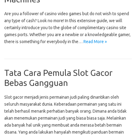
Are you a follower of casino video games but do not wish to spend
any type of cash? Look no more! In this extensive guide, we will
certainly introduce you to the globe of complimentary casino site
games ports. Whether you are a newbie or a knowledgeable gamer,
there is something for everybody in the…
Read More »
Tata Cara Pemula Slot Gacor
Bebas Gangguan
Slot gacor menjadi jenis permainan judi paling dinantikan oleh
seluruh masyarakat dunia. Keberadaan permainan yang satu ini
telah berhasil menarik perhatian banyak orang. Dimana anda tidak
akan menemukan permainan judi yang biasa biasa saja. Melainkan
ada banyak hal unik yang membuat anda merasa betah bermain
disana. Yang anda lakukan hanyalah mengikuti panduan bermain