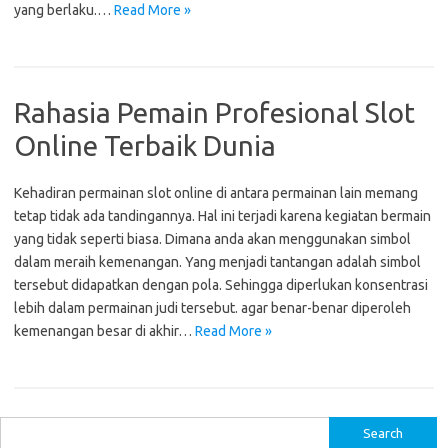
yang berlaku.…
Read More »
Rahasia Pemain Profesional Slot
Online Terbaik Dunia
Kehadiran permainan slot online di antara permainan lain memang
tetap tidak ada tandingannya. Hal ini terjadi karena kegiatan bermain
yang tidak seperti biasa. Dimana anda akan menggunakan simbol
dalam meraih kemenangan. Yang menjadi tantangan adalah simbol
tersebut didapatkan dengan pola. Sehingga diperlukan konsentrasi
lebih dalam permainan judi tersebut. agar benar-benar diperoleh
kemenangan besar di akhir…
Read More »
S