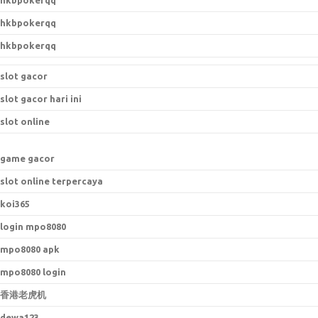
hkbpokerqq
hkbpokerqq
hkbpokerqq
slot gacor
slot gacor hari ini
slot online
game gacor
slot online terpercaya
koi365
login mpo8080
mpo8080 apk
mpo8080 login
香港老虎机
dewa123