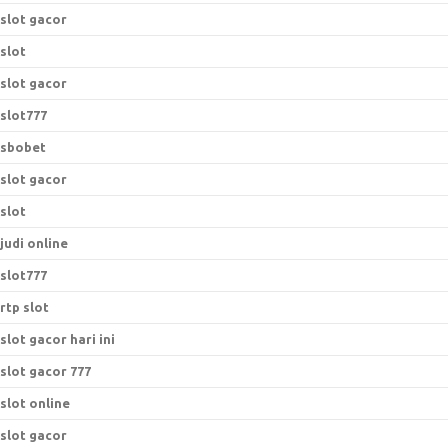
slot gacor
slot
slot gacor
slot777
sbobet
slot gacor
slot
judi online
slot777
rtp slot
slot gacor hari ini
slot gacor 777
slot online
slot gacor