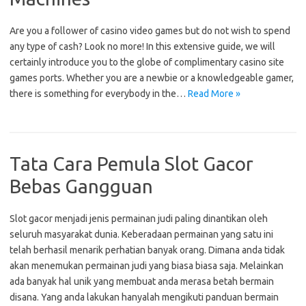
Are you a follower of casino video games but do not wish to spend
any type of cash? Look no more! In this extensive guide, we will
certainly introduce you to the globe of complimentary casino site
games ports. Whether you are a newbie or a knowledgeable gamer,
there is something for everybody in the…
Read More »
Tata Cara Pemula Slot Gacor
Bebas Gangguan
Slot gacor menjadi jenis permainan judi paling dinantikan oleh
seluruh masyarakat dunia. Keberadaan permainan yang satu ini
telah berhasil menarik perhatian banyak orang. Dimana anda tidak
akan menemukan permainan judi yang biasa biasa saja. Melainkan
ada banyak hal unik yang membuat anda merasa betah bermain
disana. Yang anda lakukan hanyalah mengikuti panduan bermain