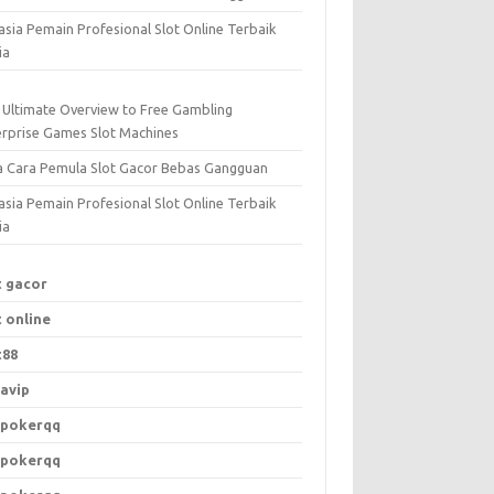
asia Pemain Profesional Slot Online Terbaik
ia
 Ultimate Overview to Free Gambling
erprise Games Slot Machines
a Cara Pemula Slot Gacor Bebas Gangguan
asia Pemain Profesional Slot Online Terbaik
ia
t gacor
t online
t88
avip
bpokerqq
bpokerqq