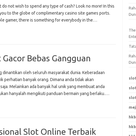
 do not wish to spend any type of cash? Look no more! In this
Rah
 you to the globe of complimentary casino site games ports.
Dun
e gamer, there is something for everybody in the…
The
Ent
Tat
t Gacor Bebas Gangguan
Rah
Dun
ing dinantikan oleh seluruh masyarakat dunia. Keberadaan
slo
rik perhatian banyak orang. Dimana anda tidak akan
saja. Melainkan ada banyak hal unik yang membuat anda
slo
kukan hanyalah mengikuti panduan bermain yang berlaku.…
slo
mej
hk
hk
ional Slot Online Terbaik