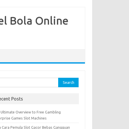
el Bola Online
rch
ecent Posts
 Ultimate Overview to Free Gambling
erprise Games Slot Machines
a Cara Pemula Slot Gacor Bebas Gangguan