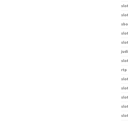
slo
slo
sbo
slo
slo
jud
slo
rtp
slo
slo
slo
slo
slo