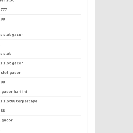
uar slot
t777
t88
us slot gacor
t
us slot
us slot gacor
k slot gacor
t88
t gacor hari ini
us slot88 terpercaya
t88
t gacor
t