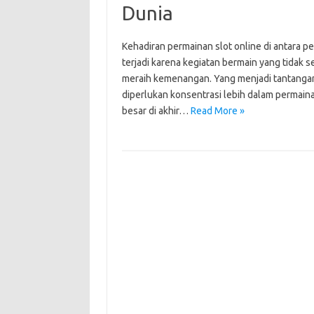
Dunia
Kehadiran permainan slot online di antara pe
terjadi karena kegiatan bermain yang tidak
meraih kemenangan. Yang menjadi tantangan
diperlukan konsentrasi lebih dalam permain
besar di akhir…
Read More »