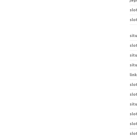
jag
slo
slo
sit
slo
sit
sit
lin
slo
slo
sit
slo
slo
slo