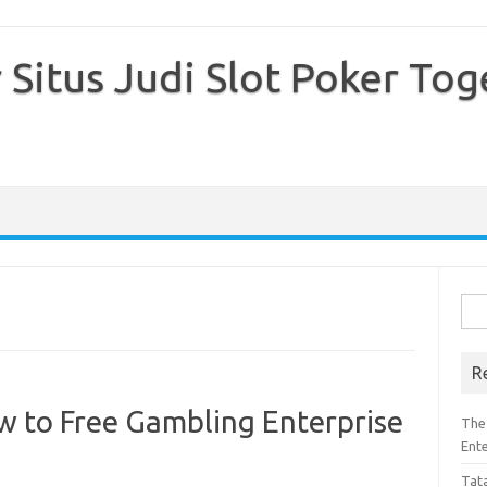
 Situs Judi Slot Poker Tog
Sea
for:
R
w to Free Gambling Enterprise
The
Ent
Tat