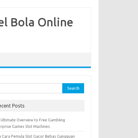
el Bola Online
rch
ecent Posts
 Ultimate Overview to Free Gambling
erprise Games Slot Machines
a Cara Pemula Slot Gacor Bebas Gangguan