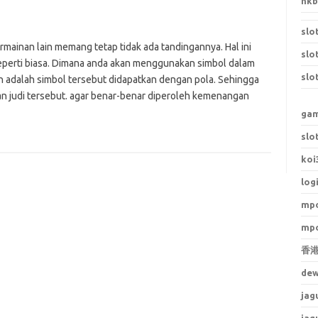
hk
slo
rmainan lain memang tetap tidak ada tandingannya. Hal ini
slo
 seperti biasa. Dimana anda akan menggunakan simbol dalam
slo
 adalah simbol tersebut didapatkan dengan pola. Sehingga
an judi tersebut. agar benar-benar diperoleh kemenangan
gam
slo
koi
log
mpo
mpo
香
dew
jag