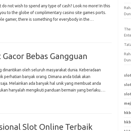
 do not wish to spend any type of cash? Look no more! In this
Rah
 you to the globe of complimentary casino site games ports.
Dun
e gamer, there is something for everybody in the…
The
Ent
Tat
t Gacor Bebas Gangguan
Rah
Dun
ing dinantikan oleh seluruh masyarakat dunia. Keberadaan
slo
rik perhatian banyak orang. Dimana anda tidak akan
saja. Melainkan ada banyak hal unik yang membuat anda
slo
kukan hanyalah mengikuti panduan bermain yang berlaku.…
slo
mej
hk
hk
ional Slot Online Terbaik