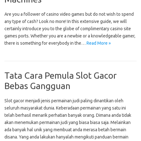
Are you a follower of casino video games but do not wish to spend
any type of cash? Look no more! In this extensive guide, we will
certainly introduce you to the globe of complimentary casino site
games ports. Whether you are a newbie or a knowledgeable gamer,
there is something for everybody in the…
Read More »
Tata Cara Pemula Slot Gacor
Bebas Gangguan
Slot gacor menjadi jenis permainan judi paling dinantikan oleh
seluruh masyarakat dunia. Keberadaan permainan yang satu ini
telah berhasil menarik perhatian banyak orang. Dimana anda tidak
akan menemukan permainan judi yang biasa biasa saja. Melainkan
ada banyak hal unik yang membuat anda merasa betah bermain
disana. Yang anda lakukan hanyalah mengikuti panduan bermain