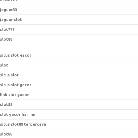
jaguar33
jaguar slot
slot777
slot88
situs slot gacor
slot
situs slot
situs slot gacor
link slot gacor
slot88
slot gacor hari ini
situs slot88 terpercaya
slot88