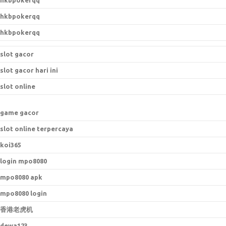
hkbpokerqq
hkbpokerqq
hkbpokerqq
slot gacor
slot gacor hari ini
slot online
game gacor
slot online terpercaya
koi365
login mpo8080
mpo8080 apk
mpo8080 login
香港老虎机
dewa123