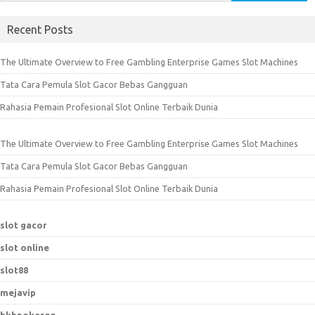
e
a
Recent Posts
r
c
The Ultimate Overview to Free Gambling Enterprise Games Slot Machines
h
Tata Cara Pemula Slot Gacor Bebas Gangguan
f
o
Rahasia Pemain Profesional Slot Online Terbaik Dunia
r
:
The Ultimate Overview to Free Gambling Enterprise Games Slot Machines
Tata Cara Pemula Slot Gacor Bebas Gangguan
Rahasia Pemain Profesional Slot Online Terbaik Dunia
slot gacor
slot online
slot88
mejavip