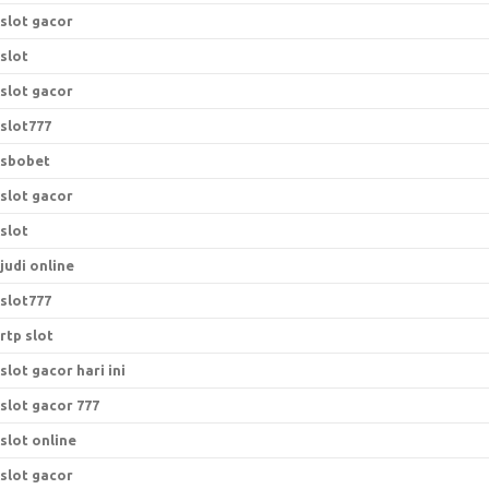
slot gacor
slot
slot gacor
slot777
sbobet
slot gacor
slot
judi online
slot777
rtp slot
slot gacor hari ini
slot gacor 777
slot online
slot gacor