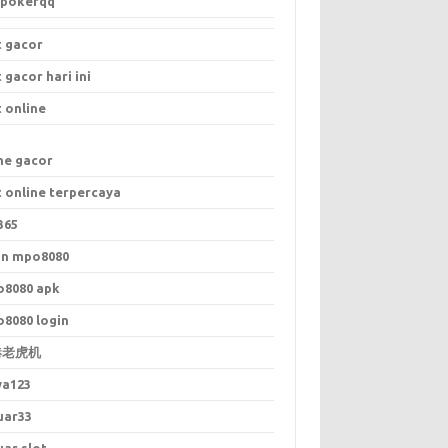
bpokerqq
t gacor
t gacor hari ini
t online
e gacor
t online terpercaya
365
in mpo8080
8080 apk
8080 login
港老虎机
a123
uar33