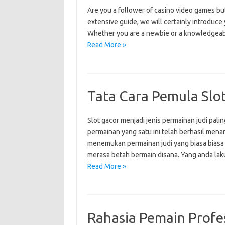
Are you a follower of casino video games but
extensive guide, we will certainly introduce
Whether you are a newbie or a knowledgeabl
Read More »
Tata Cara Pemula Slo
Slot gacor menjadi jenis permainan judi pal
permainan yang satu ini telah berhasil mena
menemukan permainan judi yang biasa biasa 
merasa betah bermain disana. Yang anda la
Read More »
Rahasia Pemain Profes