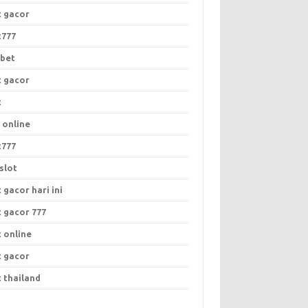
t gacor
t777
bet
t gacor
t
i online
t777
 slot
t gacor hari ini
t gacor 777
t online
t gacor
t thailand