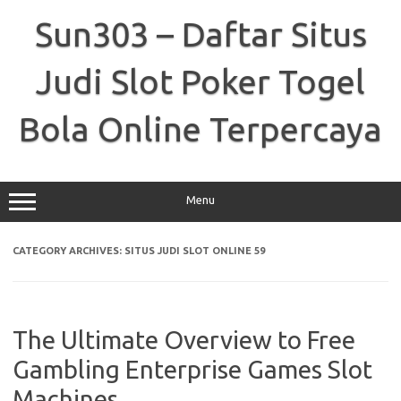
Skip
to
Sun303 – Daftar Situs
content
Judi Slot Poker Togel
Bola Online Terpercaya
Menu
CATEGORY ARCHIVES:
SITUS JUDI SLOT ONLINE 59
The Ultimate Overview to Free
Gambling Enterprise Games Slot
Machines