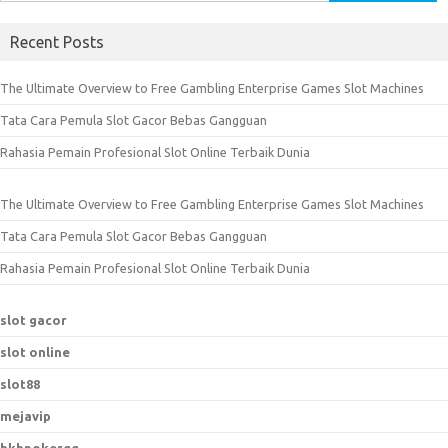
e
a
Recent Posts
r
c
The Ultimate Overview to Free Gambling Enterprise Games Slot Machines
h
Tata Cara Pemula Slot Gacor Bebas Gangguan
f
o
Rahasia Pemain Profesional Slot Online Terbaik Dunia
r
:
The Ultimate Overview to Free Gambling Enterprise Games Slot Machines
Tata Cara Pemula Slot Gacor Bebas Gangguan
Rahasia Pemain Profesional Slot Online Terbaik Dunia
slot gacor
slot online
slot88
mejavip