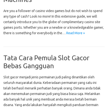
Are you a follower of casino video games but do not wish to spend
any type of cash? Look no more! In this extensive guide, we will
certainly introduce you to the globe of complimentary casino site
games ports. Whether you are a newbie or a knowledgeable gamer,
there is something for everybody in the…
Read More »
Tata Cara Pemula Slot Gacor
Bebas Gangguan
Slot gacor menjadi jenis permainan judi paling dinantikan oleh
seluruh masyarakat dunia. Keberadaan permainan yang satu ini
telah berhasil menarik perhatian banyak orang. Dimana anda tidak
akan menemukan permainan judi yang biasa biasa saja. Melainkan
ada banyak hal unik yang membuat anda merasa betah bermain
disana. Yang anda lakukan hanyalah mengikuti panduan bermain