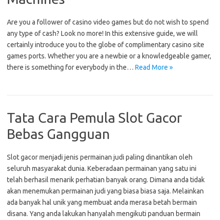
Are you a follower of casino video games but do not wish to spend
any type of cash? Look no more! In this extensive guide, we will
certainly introduce you to the globe of complimentary casino site
games ports. Whether you are a newbie or a knowledgeable gamer,
there is something for everybody in the…
Read More »
Tata Cara Pemula Slot Gacor
Bebas Gangguan
Slot gacor menjadi jenis permainan judi paling dinantikan oleh
seluruh masyarakat dunia. Keberadaan permainan yang satu ini
telah berhasil menarik perhatian banyak orang. Dimana anda tidak
akan menemukan permainan judi yang biasa biasa saja. Melainkan
ada banyak hal unik yang membuat anda merasa betah bermain
disana. Yang anda lakukan hanyalah mengikuti panduan bermain