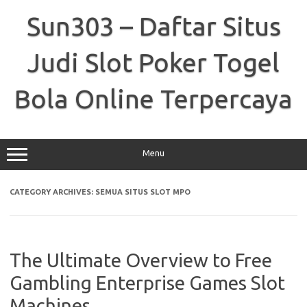
Skip
to
Sun303 – Daftar Situs
content
Judi Slot Poker Togel
Bola Online Terpercaya
Menu
CATEGORY ARCHIVES:
SEMUA SITUS SLOT MPO
The Ultimate Overview to Free
Gambling Enterprise Games Slot
Machines