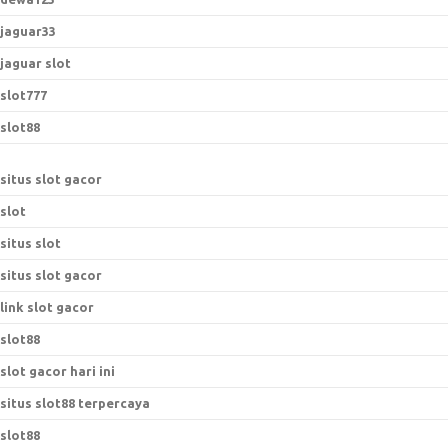
jaguar33
jaguar slot
slot777
slot88
situs slot gacor
slot
situs slot
situs slot gacor
link slot gacor
slot88
slot gacor hari ini
situs slot88 terpercaya
slot88