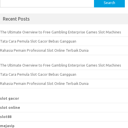
S
e
a
Recent Posts
r
c
The Ultimate Overview to Free Gambling Enterprise Games Slot Machines
h
Tata Cara Pemula Slot Gacor Bebas Gangguan
f
o
Rahasia Pemain Profesional Slot Online Terbaik Dunia
r
:
The Ultimate Overview to Free Gambling Enterprise Games Slot Machines
Tata Cara Pemula Slot Gacor Bebas Gangguan
Rahasia Pemain Profesional Slot Online Terbaik Dunia
slot gacor
slot online
slot88
mejavip