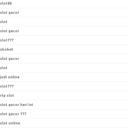
slot88
slot gacor
slot
slot gacor
slot777
sbobet
slot gacor
slot
judi online
slot777
rtp slot
slot gacor hari ini
slot gacor 777
slot online