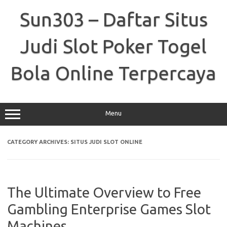
Skip
to
Sun303 – Daftar Situs
content
Judi Slot Poker Togel
Bola Online Terpercaya
Menu
CATEGORY ARCHIVES:
SITUS JUDI SLOT ONLINE
The Ultimate Overview to Free
Gambling Enterprise Games Slot
Machines