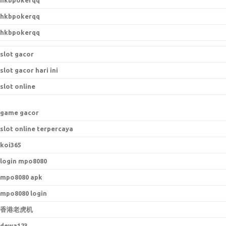
hkbpokerqq
hkbpokerqq
hkbpokerqq
slot gacor
slot gacor hari ini
slot online
game gacor
slot online terpercaya
koi365
login mpo8080
mpo8080 apk
mpo8080 login
香港老虎机
dewa123