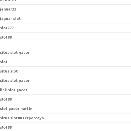
jaguar33
jaguar slot
slot777
slot88
situs slot gacor
slot
situs slot
situs slot gacor
link slot gacor
slot88
slot gacor hari ini
situs slot88 terpercaya
slot88