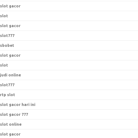
slot gacor
slot
slot gacor
slot777
sbobet
slot gacor
slot
judi online
slot777
rtp slot
slot gacor hari ini
slot gacor 777
slot online
slot gacor