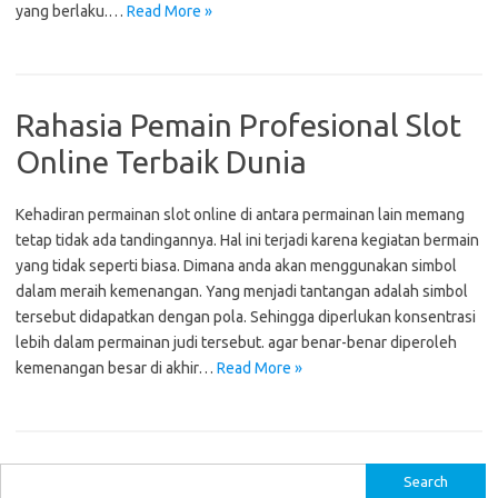
yang berlaku.…
Read More »
Rahasia Pemain Profesional Slot
Online Terbaik Dunia
Kehadiran permainan slot online di antara permainan lain memang
tetap tidak ada tandingannya. Hal ini terjadi karena kegiatan bermain
yang tidak seperti biasa. Dimana anda akan menggunakan simbol
dalam meraih kemenangan. Yang menjadi tantangan adalah simbol
tersebut didapatkan dengan pola. Sehingga diperlukan konsentrasi
lebih dalam permainan judi tersebut. agar benar-benar diperoleh
kemenangan besar di akhir…
Read More »
S