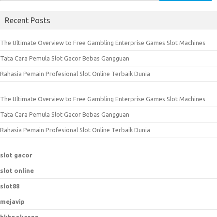
e
a
Recent Posts
r
c
The Ultimate Overview to Free Gambling Enterprise Games Slot Machines
h
Tata Cara Pemula Slot Gacor Bebas Gangguan
f
o
Rahasia Pemain Profesional Slot Online Terbaik Dunia
r
:
The Ultimate Overview to Free Gambling Enterprise Games Slot Machines
Tata Cara Pemula Slot Gacor Bebas Gangguan
Rahasia Pemain Profesional Slot Online Terbaik Dunia
slot gacor
slot online
slot88
mejavip