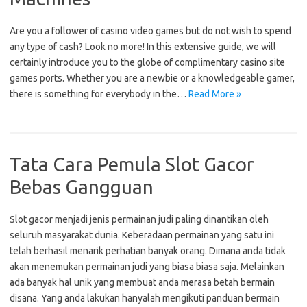
Are you a follower of casino video games but do not wish to spend
any type of cash? Look no more! In this extensive guide, we will
certainly introduce you to the globe of complimentary casino site
games ports. Whether you are a newbie or a knowledgeable gamer,
there is something for everybody in the…
Read More »
Tata Cara Pemula Slot Gacor
Bebas Gangguan
Slot gacor menjadi jenis permainan judi paling dinantikan oleh
seluruh masyarakat dunia. Keberadaan permainan yang satu ini
telah berhasil menarik perhatian banyak orang. Dimana anda tidak
akan menemukan permainan judi yang biasa biasa saja. Melainkan
ada banyak hal unik yang membuat anda merasa betah bermain
disana. Yang anda lakukan hanyalah mengikuti panduan bermain