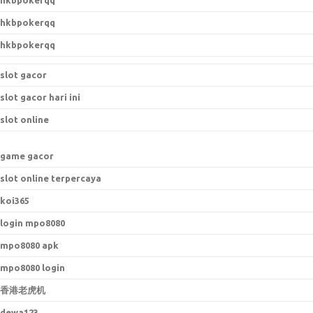
hkbpokerqq
hkbpokerqq
hkbpokerqq
slot gacor
slot gacor hari ini
slot online
game gacor
slot online terpercaya
koi365
login mpo8080
mpo8080 apk
mpo8080 login
香港老虎机
dewa123