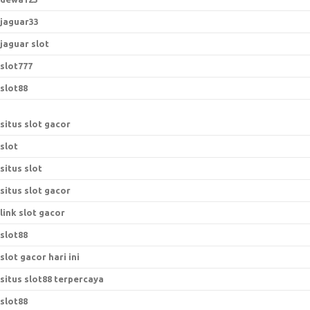
jaguar33
jaguar slot
slot777
slot88
situs slot gacor
slot
situs slot
situs slot gacor
link slot gacor
slot88
slot gacor hari ini
situs slot88 terpercaya
slot88