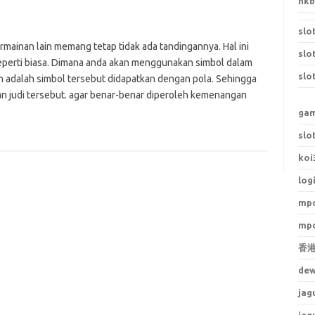
hk
slo
rmainan lain memang tetap tidak ada tandingannya. Hal ini
slo
 seperti biasa. Dimana anda akan menggunakan simbol dalam
slo
 adalah simbol tersebut didapatkan dengan pola. Sehingga
an judi tersebut. agar benar-benar diperoleh kemenangan
gam
slo
koi
log
mpo
mpo
香
dew
jag