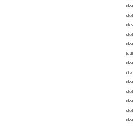
slo
slo
sbo
slo
slo
jud
slo
rtp
slo
slo
slo
slo
slo