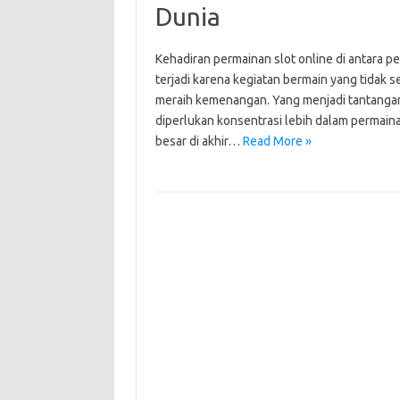
Dunia
Kehadiran permainan slot online di antara pe
terjadi karena kegiatan bermain yang tidak
meraih kemenangan. Yang menjadi tantangan
diperlukan konsentrasi lebih dalam permain
besar di akhir…
Read More »