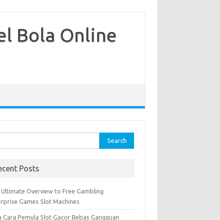
el Bola Online
rch
ecent Posts
 Ultimate Overview to Free Gambling
erprise Games Slot Machines
a Cara Pemula Slot Gacor Bebas Gangguan