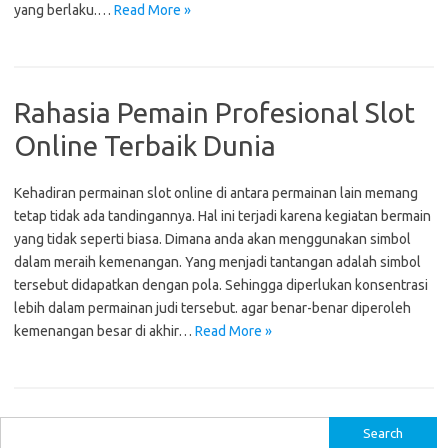
yang berlaku.…
Read More »
Rahasia Pemain Profesional Slot
Online Terbaik Dunia
Kehadiran permainan slot online di antara permainan lain memang
tetap tidak ada tandingannya. Hal ini terjadi karena kegiatan bermain
yang tidak seperti biasa. Dimana anda akan menggunakan simbol
dalam meraih kemenangan. Yang menjadi tantangan adalah simbol
tersebut didapatkan dengan pola. Sehingga diperlukan konsentrasi
lebih dalam permainan judi tersebut. agar benar-benar diperoleh
kemenangan besar di akhir…
Read More »
S