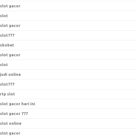
slot gacor
slot
slot gacor
slot777
sbobet
slot gacor
slot
judi online
slot777
rtp slot
slot gacor hari ini
slot gacor 777
slot online
slot gacor