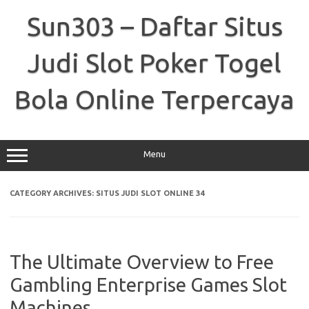
Skip
to
Sun303 – Daftar Situs
content
Judi Slot Poker Togel
Bola Online Terpercaya
Menu
CATEGORY ARCHIVES:
SITUS JUDI SLOT ONLINE 34
The Ultimate Overview to Free
Gambling Enterprise Games Slot
Machines