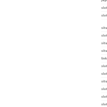
jag
slo
slo
sit
slo
sit
sit
lin
slo
slo
sit
slo
slo
slo