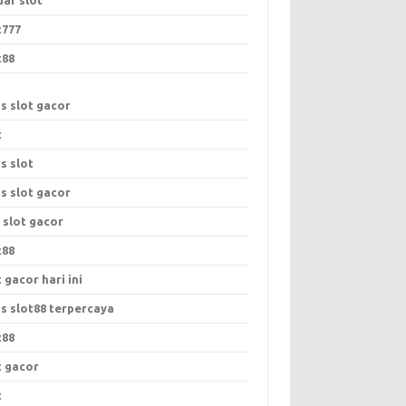
uar slot
t777
t88
us slot gacor
t
us slot
us slot gacor
k slot gacor
t88
t gacor hari ini
us slot88 terpercaya
t88
t gacor
t