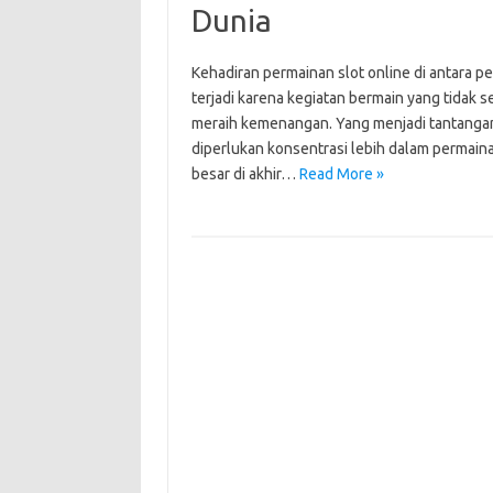
Dunia
Kehadiran permainan slot online di antara pe
terjadi karena kegiatan bermain yang tidak
meraih kemenangan. Yang menjadi tantangan
diperlukan konsentrasi lebih dalam permain
besar di akhir…
Read More »