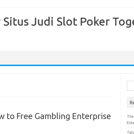
 Situs Judi Slot Poker Tog
Sea
for:
R
w to Free Gambling Enterprise
The
Ent
Tat