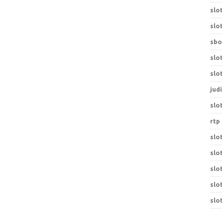
slo
slo
sbo
slo
slo
jud
slo
rtp
slo
slo
slo
slo
slo