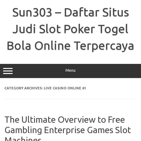
Skip
to
Sun303 – Daftar Situs
content
Judi Slot Poker Togel
Bola Online Terpercaya
Menu
CATEGORY ARCHIVES:
LIVE CASINO ONLINE 61
The Ultimate Overview to Free
Gambling Enterprise Games Slot
Machines