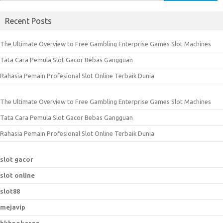
e
a
Recent Posts
r
c
The Ultimate Overview to Free Gambling Enterprise Games Slot Machines
h
Tata Cara Pemula Slot Gacor Bebas Gangguan
f
o
Rahasia Pemain Profesional Slot Online Terbaik Dunia
r
:
The Ultimate Overview to Free Gambling Enterprise Games Slot Machines
Tata Cara Pemula Slot Gacor Bebas Gangguan
Rahasia Pemain Profesional Slot Online Terbaik Dunia
slot gacor
slot online
slot88
mejavip