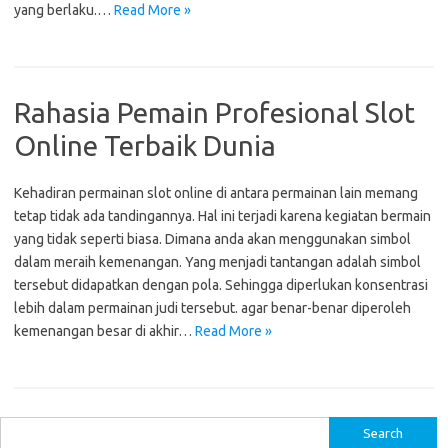
yang berlaku.…
Read More »
Rahasia Pemain Profesional Slot
Online Terbaik Dunia
Kehadiran permainan slot online di antara permainan lain memang
tetap tidak ada tandingannya. Hal ini terjadi karena kegiatan bermain
yang tidak seperti biasa. Dimana anda akan menggunakan simbol
dalam meraih kemenangan. Yang menjadi tantangan adalah simbol
tersebut didapatkan dengan pola. Sehingga diperlukan konsentrasi
lebih dalam permainan judi tersebut. agar benar-benar diperoleh
kemenangan besar di akhir…
Read More »
S