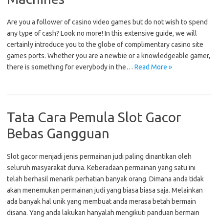
Are you a follower of casino video games but do not wish to spend
any type of cash? Look no more! In this extensive guide, we will
certainly introduce you to the globe of complimentary casino site
games ports. Whether you are a newbie or a knowledgeable gamer,
there is something for everybody in the…
Read More »
Tata Cara Pemula Slot Gacor
Bebas Gangguan
Slot gacor menjadi jenis permainan judi paling dinantikan oleh
seluruh masyarakat dunia. Keberadaan permainan yang satu ini
telah berhasil menarik perhatian banyak orang. Dimana anda tidak
akan menemukan permainan judi yang biasa biasa saja. Melainkan
ada banyak hal unik yang membuat anda merasa betah bermain
disana. Yang anda lakukan hanyalah mengikuti panduan bermain