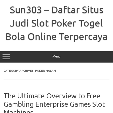
Skip
to
Sun303 – Daftar Situs
content
Judi Slot Poker Togel
Bola Online Terpercaya
Menu
CATEGORY ARCHIVES:
POKER MALAM
The Ultimate Overview to Free
Gambling Enterprise Games Slot
Machines