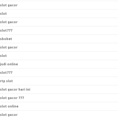
slot gacor
slot
slot gacor
slot777
sbobet
slot gacor
slot
judi online
slot777
rtp slot
slot gacor hari ini
slot gacor 777
slot online
slot gacor