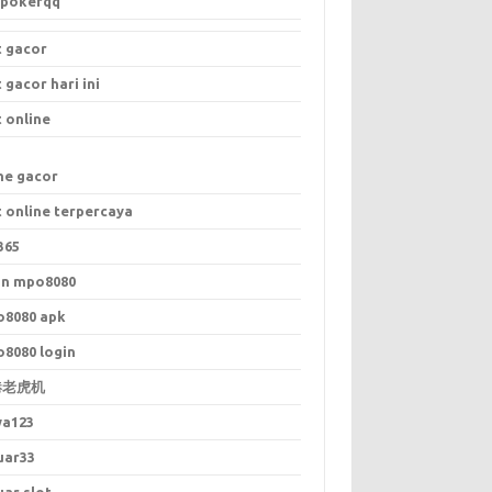
bpokerqq
t gacor
t gacor hari ini
t online
e gacor
t online terpercaya
365
in mpo8080
8080 apk
8080 login
港老虎机
a123
uar33