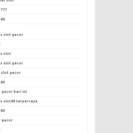
uar slot
t777
t88
us slot gacor
t
us slot
us slot gacor
k slot gacor
t88
t gacor hari ini
us slot88 terpercaya
t88
t gacor
t