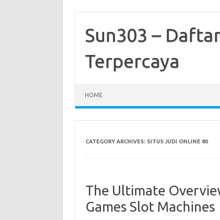
Skip
to
content
Sun303 – Daftar
Terpercaya
HOME
CATEGORY ARCHIVES:
SITUS JUDI ONLINE 80
The Ultimate Overvie
Games Slot Machines