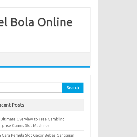
el Bola Online
rch
ecent Posts
 Ultimate Overview to Free Gambling
erprise Games Slot Machines
a Cara Pemula Slot Gacor Bebas Gangguan