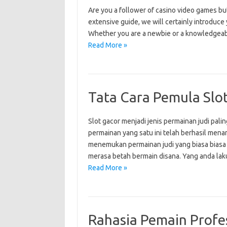
Are you a follower of casino video games but
extensive guide, we will certainly introduce
Whether you are a newbie or a knowledgeabl
Read More »
Tata Cara Pemula Slo
Slot gacor menjadi jenis permainan judi pal
permainan yang satu ini telah berhasil mena
menemukan permainan judi yang biasa biasa 
merasa betah bermain disana. Yang anda la
Read More »
Rahasia Pemain Profes