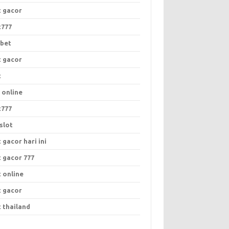
t gacor
t777
bet
t gacor
t
i online
t777
 slot
t gacor hari ini
t gacor 777
t online
t gacor
t thailand