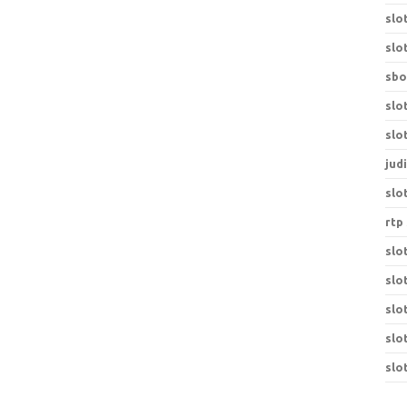
slo
slo
sbo
slo
slo
jud
slo
rtp
slo
slo
slo
slo
slo