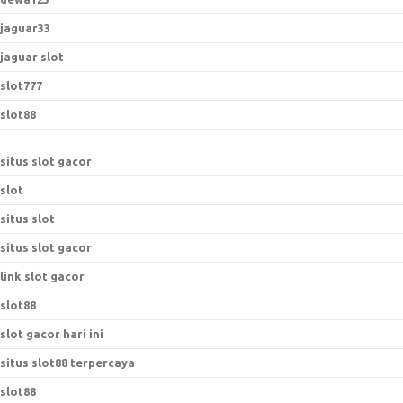
jaguar33
jaguar slot
slot777
slot88
situs slot gacor
slot
situs slot
situs slot gacor
link slot gacor
slot88
slot gacor hari ini
situs slot88 terpercaya
slot88