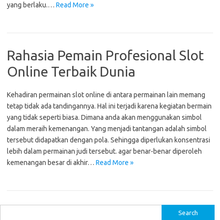
yang berlaku.…
Read More »
Rahasia Pemain Profesional Slot
Online Terbaik Dunia
Kehadiran permainan slot online di antara permainan lain memang
tetap tidak ada tandingannya. Hal ini terjadi karena kegiatan bermain
yang tidak seperti biasa. Dimana anda akan menggunakan simbol
dalam meraih kemenangan. Yang menjadi tantangan adalah simbol
tersebut didapatkan dengan pola. Sehingga diperlukan konsentrasi
lebih dalam permainan judi tersebut. agar benar-benar diperoleh
kemenangan besar di akhir…
Read More »
S