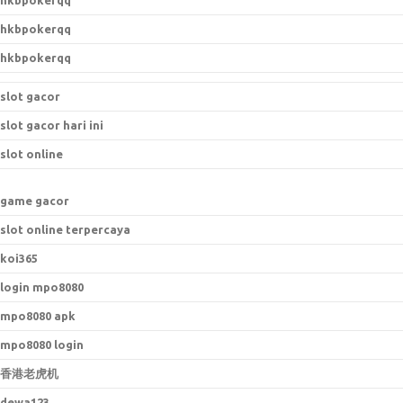
hkbpokerqq
hkbpokerqq
hkbpokerqq
slot gacor
slot gacor hari ini
slot online
game gacor
slot online terpercaya
koi365
login mpo8080
mpo8080 apk
mpo8080 login
香港老虎机
dewa123