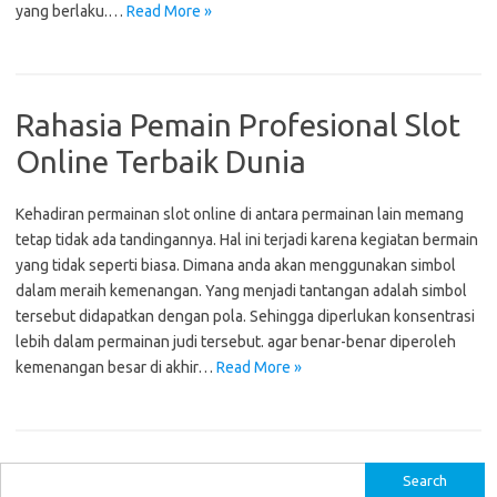
yang berlaku.…
Read More »
Rahasia Pemain Profesional Slot
Online Terbaik Dunia
Kehadiran permainan slot online di antara permainan lain memang
tetap tidak ada tandingannya. Hal ini terjadi karena kegiatan bermain
yang tidak seperti biasa. Dimana anda akan menggunakan simbol
dalam meraih kemenangan. Yang menjadi tantangan adalah simbol
tersebut didapatkan dengan pola. Sehingga diperlukan konsentrasi
lebih dalam permainan judi tersebut. agar benar-benar diperoleh
kemenangan besar di akhir…
Read More »
S