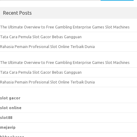
e
a
Recent Posts
r
c
The Ultimate Overview to Free Gambling Enterprise Games Slot Machines
h
Tata Cara Pemula Slot Gacor Bebas Gangguan
f
o
Rahasia Pemain Profesional Slot Online Terbaik Dunia
r
:
The Ultimate Overview to Free Gambling Enterprise Games Slot Machines
Tata Cara Pemula Slot Gacor Bebas Gangguan
Rahasia Pemain Profesional Slot Online Terbaik Dunia
slot gacor
slot online
slot88
mejavip