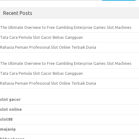
e
a
Recent Posts
r
c
The Ultimate Overview to Free Gambling Enterprise Games Slot Machines
h
Tata Cara Pemula Slot Gacor Bebas Gangguan
f
o
Rahasia Pemain Profesional Slot Online Terbaik Dunia
r
:
The Ultimate Overview to Free Gambling Enterprise Games Slot Machines
Tata Cara Pemula Slot Gacor Bebas Gangguan
Rahasia Pemain Profesional Slot Online Terbaik Dunia
slot gacor
slot online
slot88
mejavip