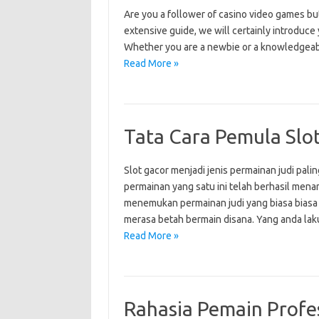
Are you a follower of casino video games but
extensive guide, we will certainly introduce
Whether you are a newbie or a knowledgeabl
Read More »
Tata Cara Pemula Slo
Slot gacor menjadi jenis permainan judi pal
permainan yang satu ini telah berhasil mena
menemukan permainan judi yang biasa biasa 
merasa betah bermain disana. Yang anda la
Read More »
Rahasia Pemain Profes