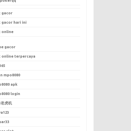
bpokerqq
t gacor
t gacor hari ini
t online
e gacor
t online terpercaya
365
in mpo8080
8080 apk
8080 login
港老虎机
a123
uar33