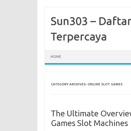
Skip
to
content
Sun303 – Daftar
Terpercaya
HOME
CATEGORY ARCHIVES:
ONLINE SLOT GAMES
The Ultimate Overvie
Games Slot Machines