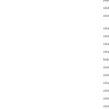
jag
slo
slo
sit
slo
sit
sit
lin
slo
slo
sit
slo
slo
slo