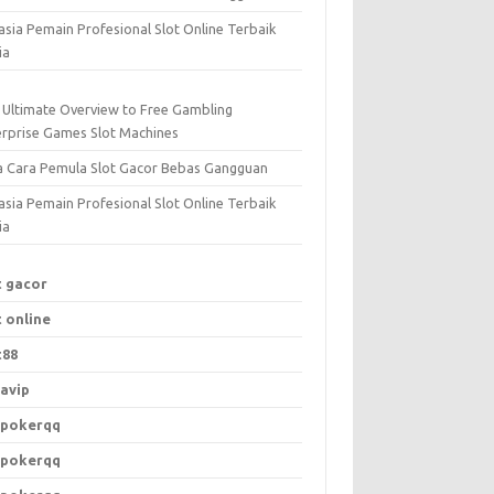
asia Pemain Profesional Slot Online Terbaik
ia
 Ultimate Overview to Free Gambling
erprise Games Slot Machines
a Cara Pemula Slot Gacor Bebas Gangguan
asia Pemain Profesional Slot Online Terbaik
ia
t gacor
t online
t88
avip
bpokerqq
bpokerqq