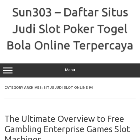
Skip
to
Sun303 – Daftar Situs
content
Judi Slot Poker Togel
Bola Online Terpercaya
Menu
CATEGORY ARCHIVES:
SITUS JUDI SLOT ONLINE 94
The Ultimate Overview to Free
Gambling Enterprise Games Slot
Machines