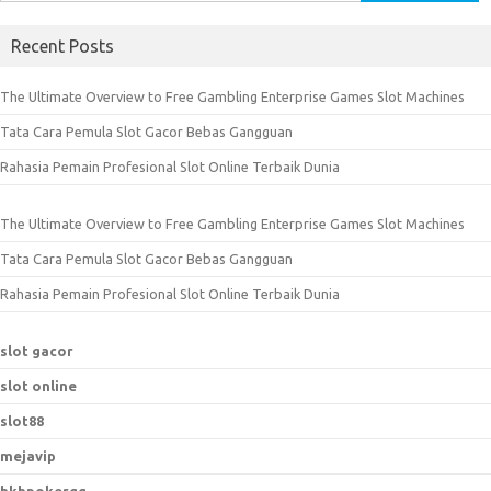
e
a
Recent Posts
r
c
The Ultimate Overview to Free Gambling Enterprise Games Slot Machines
h
Tata Cara Pemula Slot Gacor Bebas Gangguan
f
o
Rahasia Pemain Profesional Slot Online Terbaik Dunia
r
:
The Ultimate Overview to Free Gambling Enterprise Games Slot Machines
Tata Cara Pemula Slot Gacor Bebas Gangguan
Rahasia Pemain Profesional Slot Online Terbaik Dunia
slot gacor
slot online
slot88
mejavip